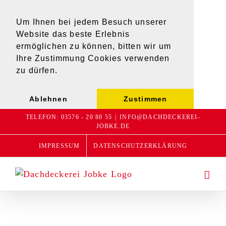
Um Ihnen bei jedem Besuch unserer
Website das beste Erlebnis
ermöglichen zu können, bitten wir um
Ihre Zustimmung Cookies verwenden
zu dürfen.
Ablehnen
Zustimmen
Zum
TELEFON: 03576 - 20 80 55
|
INFO@DACHDECKEREI-
JOBKE.DE
Inhalt
springen
IMPRESSUM
DATENSCHUTZERKLÄRUNG
REFERENZE